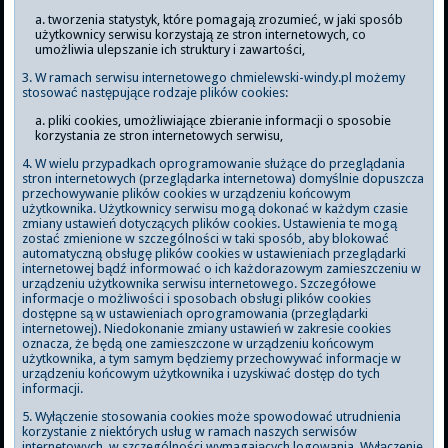
tworzenia statystyk, które pomagają zrozumieć, w jaki sposób
użytkownicy serwisu korzystają ze stron internetowych, co
umożliwia ulepszanie ich struktury i zawartości,
3. W ramach serwisu internetowego chmielewski-windy.pl możemy
stosować następujące rodzaje plików cookies:
pliki cookies, umożliwiające zbieranie informacji o sposobie
korzystania ze stron internetowych serwisu,
4. W wielu przypadkach oprogramowanie służące do przeglądania
stron internetowych (przeglądarka internetowa) domyślnie dopuszcza
przechowywanie plików cookies w urządzeniu końcowym
użytkownika. Użytkownicy serwisu mogą dokonać w każdym czasie
zmiany ustawień dotyczących plików cookies. Ustawienia te mogą
zostać zmienione w szczególności w taki sposób, aby blokować
automatyczną obsługę plików cookies w ustawieniach przeglądarki
internetowej bądź informować o ich każdorazowym zamieszczeniu w
urządzeniu użytkownika serwisu internetowego. Szczegółowe
informacje o możliwości i sposobach obsługi plików cookies
dostępne są w ustawieniach oprogramowania (przeglądarki
internetowej). Niedokonanie zmiany ustawień w zakresie cookies
oznacza, że będą one zamieszczone w urządzeniu końcowym
użytkownika, a tym samym będziemy przechowywać informacje w
urządzeniu końcowym użytkownika i uzyskiwać dostęp do tych
informacji.
5. Wyłączenie stosowania cookies może spowodować utrudnienia
korzystanie z niektórych usług w ramach naszych serwisów
internetowych, w szczególności wymagających logowania. Wyłączenie