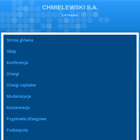
CHMIELEWSKI S.A.
Lift Future!
Strona główna
Sklep
Konferencja
Dźwigi
Dźwigi szpitalne
Modernizacje
Konserwacja
Pogotowie dźwigowe
Podzespoły