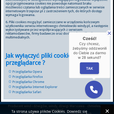
opcji przyjmowania cookies nie powoduje natomiast braku
możliwości czytania lub oglądania treści zamieszczanych w serwisie
internetowym trzepizur.pl z zastrzeżeniem tych, do których dostęp
wymaga logowania.
6. Pliki cookies mogą być zamieszczane w urządzeniu końcowym
użytkownika serwisu internetowego chmielewski-windy.pl, a następnie
wykorzystywane przez współpracujących z serwisem
reklamodawców, firmy badawcze oraz dostawców aplikacji
multimedialnych.
Cześć!
Czy chcesz,
żebyśmy oddzwonili
do Ciebie za darmo
Jak wyłączyć pliki cookie w
w
28
sekund?
przeglądarce ?
TAK
Przeglądarka Opera
Przeglądarka Firefox
Przeglądarka Chrome
Przeglądarka Internet Explorer
Przeglądarka Safari
Producent wind i dźwigów, windy, dźwigi Warszawa - chmielewski-
windy.pl
Ta strona używa plików Cookies. Dowiedz się
Efektywne
pozycjonowanie stron
internetowych