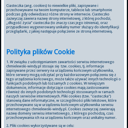
Ciasteczka (ang. cookies) to niewielkie pliki, zapisywane i
przechowywane na twoim komputerze, tablecie lub smartphonie
podczas gdy odwiedzasz różne strony w internecie. Ciasteczko
zazwyczaj zawiera nazwę strony internetowej, z której pochodzi,
„długość życia” ciasteczka (to znaczy czas jego istnienia), oraz
przypadkowo wygenerowany unikalny numer służący do identyfikacji
przeglądarki, z jakiej następuje połączenie ze stroną internetową.
Polityka plików Cookie
1. W związku z udostępnianiem zawartości serwisu internetowego
chmielewski-windy.pl stosuje się tzw. cookies, tj. informacje
zapisywane przez serwery na urządzeniu końcowym użytkownika,
które serwery mogą odczytać przy każdorazowym połączeniu się z
tego urządzenia końcowego, może także używać innych technologii o
funkcjach podobnych lub tożsamych z cookies. W niniejszym
dokumencie, informacje dotyczące cookies mają zastosowanie
również do innych podobnych technologii stosowanych w ramach
naszych serwisów internetowych. Pliki cookies (tzw. "ciasteczka")
stanowią dane informatyczne, w szczególności pliki tekstowe, które
przechowywane są w urządzeniu końcowym użytkownika serwisu
internetowego chmielewski-windy.pl. Cookies zazwyczaj zawierają
nazwę domeny serwisu internetowego, z którego pochodzą, czas
przechowywania ich na urządzeniu końcowym oraz unikalny numer.
2. Pliki cookies wykorzystywane są w celu: