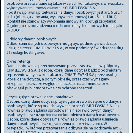
osobowe przetwarzane są także w celach kontaktowych, w związku z
wykonywaniem umowy zawartej z CHMIELEWSKI S.A.
Podstawą prawną przetwarzania danych osobowych jest art. 6 ust. 1
lit. b) (obsługa zapytania, wykonywanie umowy) i art. 6 ust. 1 lit. f)
(kontakt nie stanowiący wykonania umowy ani obsługi zapytania)
Ogólnego rozporządzenia o ochronie danych osobowych (dalej jako:
„RODO”).
Odbiorcy danych osobowych
Odbiorcami danych osobowych mogą być podmioty świadczące
usługi na rzecz CHMIELEWSKI S.A., w tym podmioty świadczące usługi
IT i usługi hostingowe.
Okres retencji
Dane osobowe są przechowywane przez czas trwania współpracy
CHMIELEWSKI S.A. z osobą, której dane dotyczą bądź z podmiotem
reprezentowanym w kontaktach z CHMIELEWSKI S.A przez osobę,
której dane dotyczą, a po tym okresie, przez czas wymagany
przepisami prawa ze względu na ciążące na administratorze
obowiązki publicznoprawne czy ochronę roszczeń.
Przysługujące prawa i dane kontaktowe
Osobie, której dane dotyczą przysługuje prawo dostępu do danych
osobowych, które są przechowywane przez CHMIELEWSKI S.A., jak
również prawo żądania sprostowania nieprawidłowych danych
osobowych oraz uzupełnienia niekompletnych danych osobowych.
Osoba, której dane dotyczą ma również prawo żądania usunięcia
danych osobowych oraz ograniczenia ich przetwarzania. W
przypadku, w którym przetwarzanie odbywa się na podstawie art. 6
ust. 1 lit. b) RODO, osobie, której dane dotyczą przysługuje prawo do