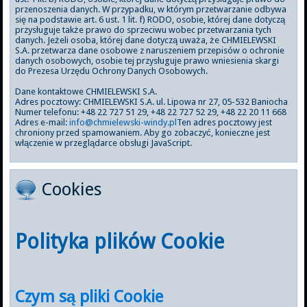
przenoszenia danych. W przypadku, w którym przetwarzanie odbywa
się na podstawie art. 6 ust. 1 lit. f) RODO, osobie, której dane dotyczą
przysługuje także prawo do sprzeciwu wobec przetwarzania tych
danych. Jeżeli osoba, której dane dotyczą uważa, że CHMIELEWSKI
S.A. przetwarza dane osobowe z naruszeniem przepisów o ochronie
danych osobowych, osobie tej przysługuje prawo wniesienia skargi
do Prezesa Urzędu Ochrony Danych Osobowych.
Dane kontaktowe CHMIELEWSKI S.A.
Adres pocztowy: CHMIELEWSKI S.A. ul. Lipowa nr 27, 05-532 Baniocha
Numer telefonu: +48 22 727 51 29, +48 22 727 52 29, +48 22 20 11 668
Adres e-mail:
info@chmielewski-windy.pl
Ten adres pocztowy jest
chroniony przed spamowaniem. Aby go zobaczyć, konieczne jest
włączenie w przeglądarce obsługi JavaScript.
Cookies
Polityka plików Cookie
Czym są pliki Cookie